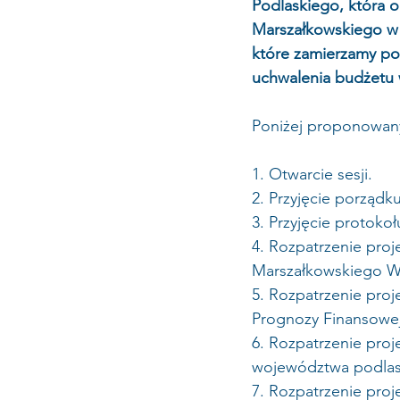
Podlaskiego, która o
Marszałkowskiego w 
które zamierzamy pod
uchwalenia budżetu 
Poniżej proponowan
1. Otwarcie sesji.
2. Przyjęcie porządk
3. Przyjęcie protokołu
4. Rozpatrzenie proj
Marszałkowskiego Wo
5. Rozpatrzenie proj
Prognozy Finansowej
6. Rozpatrzenie proj
województwa podlask
7. Rozpatrzenie pro