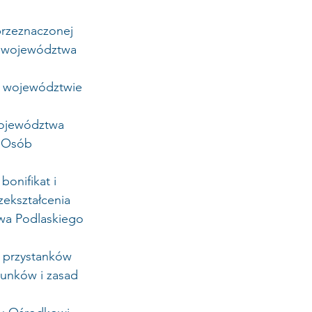
przeznaczonej 
e województwa 
 w województwie 
Województwa 
 Osób 
onifikat i 
ekształcenia 
wa Podlaskiego 
a przystanków 
unków i zasad 