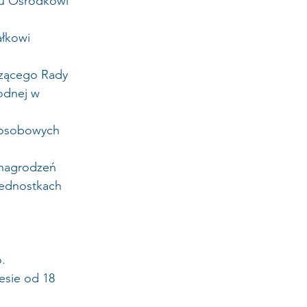
mu Ośrodkowi 
łkowi 
czącego Rady 
dnej w 
 osobowych 
ynagrodzeń 
jednostkach 
.
esie od 18 