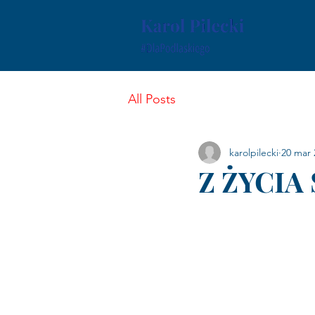
All Posts
karolpilecki
20 mar 
Z ŻYCIA 