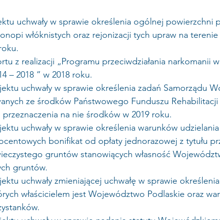
ektu uchwały w sprawie określenia ogólnej powierzchni 
nopi włóknistych oraz rejonizacji tych upraw na tereni
roku.
rtu z realizacji „Programu przeciwdziałania narkomanii
14 – 2018 ” w 2018 roku. 
ojektu uchwały w sprawie określenia zadań Samorządu 
wanych ze środków Państwowego Funduszu Rehabilitacji
 przeznaczenia na nie środków w 2019 roku.
jektu uchwały w sprawie określenia warunków udzielania b
centowych bonifikat od opłaty jednorazowej z tytułu prz
wieczystego gruntów stanowiących własność Województ
ych gruntów.
jektu uchwały zmieniającej uchwałę w sprawie określeni
órych właścicielem jest Województwo Podlaskie oraz war
rzystanków.