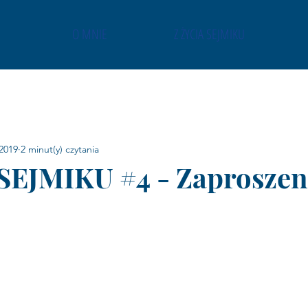
O MNIE
Z ŻYCIA SEJMIKU
2019
2 minut(y) czytania
SEJMIKU #4 - Zaproszen