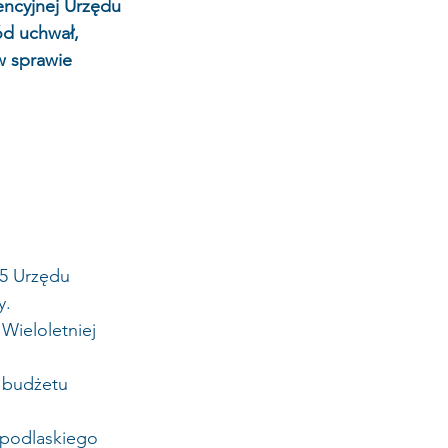
encyjnej Urzędu 
d uchwał, 
w sprawie 
15 Urzędu 
y.
Wieloletniej 
 budżetu 
 podlaskiego 