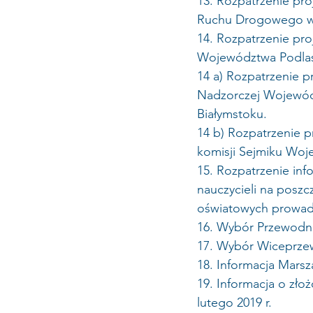
13. Rozpatrzenie pr
Ruchu Drogowego w 
14. Rozpatrzenie pro
Województwa Podlas
14 a) Rozpatrzenie 
Nadzorczej Wojewód
Białymstoku.
14 b) Rozpatrzenie 
komisji Sejmiku Woj
15. Rozpatrzenie in
nauczycieli na posz
oświatowych prowad
16. Wybór Przewodn
17. Wybór Wiceprze
18. Informacja Mars
19. Informacja o zło
lutego 2019 r.