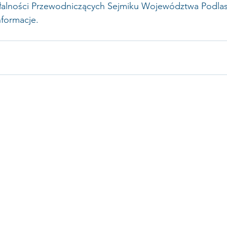
iałalności Przewodniczących Sejmiku Województwa Podla
nformacje. 