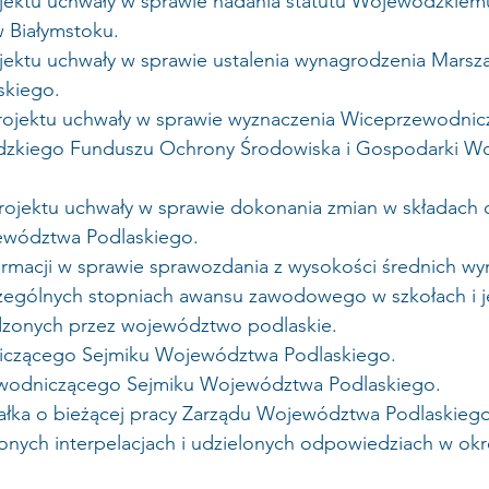
ojektu uchwały w sprawie nadania statutu Wojewódzkie
Białymstoku.
jektu uchwały w sprawie ustalenia wynagrodzenia Marsza
kiego. 
projektu uchwały w sprawie wyznaczenia Wiceprzewodni
zkiego Funduszu Ochrony Środowiska i Gospodarki Wo
projektu uchwały w sprawie dokonania zmian w składach
ewództwa Podlaskiego.
formacji w sprawie sprawozdania z wysokości średnich w
czególnych stopniach awansu zawodowego w szkołach i 
zonych przez województwo podlaskie.
iczącego Sejmiku Województwa Podlaskiego.
wodniczącego Sejmiku Województwa Podlaskiego.
załka o bieżącej pracy Zarządu Województwa Podlaskiego
żonych interpelacjach i udzielonych odpowiedziach w okr