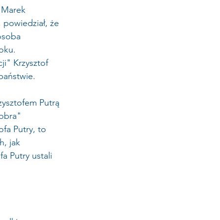
 Marek 
 powiedział, że 
osoba 
oku. 
i" Krzysztof 
państwie.
zysztofem Putrą 
obra" 
fa Putry, to 
, jak 
a Putry ustali 