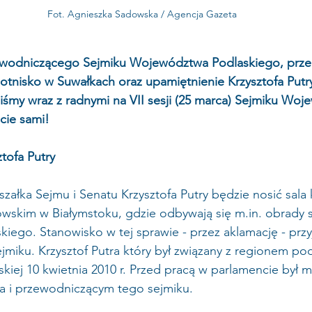
Fot. Agnieszka Sadowska / Agencja Gazeta
odniczącego Sejmiku Województwa Podlaskiego, przek
otnisko w Suwałkach oraz upamiętnienie Krzysztofa Putry 
liśmy wraz z radnymi na VII sesji (25 marca) Sejmiku Wo
cie sami!
tofa Putry
załka Sejmu i Senatu Krzysztofa Putry będzie nosić sala 
owskim w Białymstoku, gdzie odbywają się m.in. obrady 
ego. Stanowisko w tej sprawie - przez aklamację - przyj
ejmiku. Krzysztof Putra który był związany z regionem pod
skiej 10 kwietnia 2010 r. Przed pracą w parlamencie był m
 i przewodniczącym tego sejmiku.