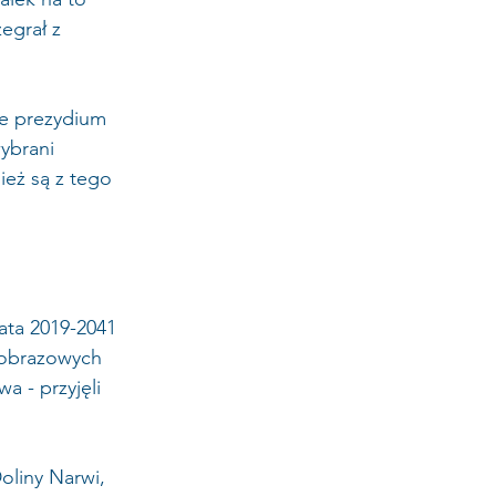
egrał z 
łe prezydium 
ybrani 
eż są z tego 
ata 2019-2041 
jobrazowych 
 - przyjęli 
oliny Narwi, 