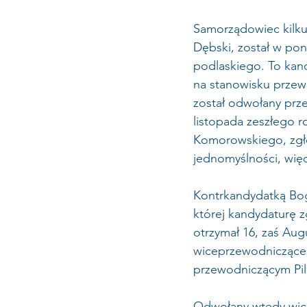
Samorządowiec kilku
Dębski, został w po
podlaskiego. To kand
na stanowisku przewo
został odwołany prz
listopada zeszłego 
Komorowskiego, zgło
jednomyślności, więc
Kontrkandydatką Bog
której kandydaturę z
otrzymał 16, zaś Aug
wiceprzewodnicząceg
przewodniczącym Pil
Odwołany wtedy wice