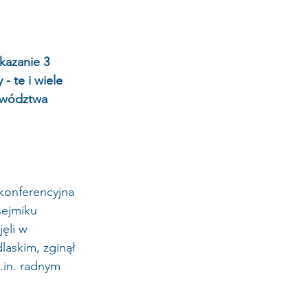
azanie 3 
- te i wiele 
jewództwa 
konferencyjna 
sejmiku 
ęli w 
laskim, zginął 
.in. radnym 