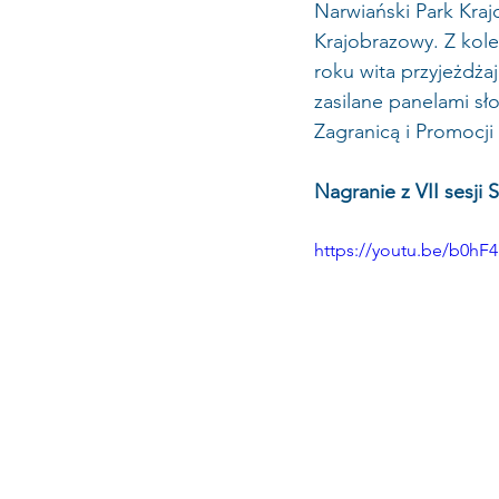
Narwiański Park Kraj
Krajobrazowy. Z kole
roku wita przyjeżdża
zasilane panelami s
Zagranicą i Promocj
Nagranie z VII sesj
https://youtu.be/b0hF