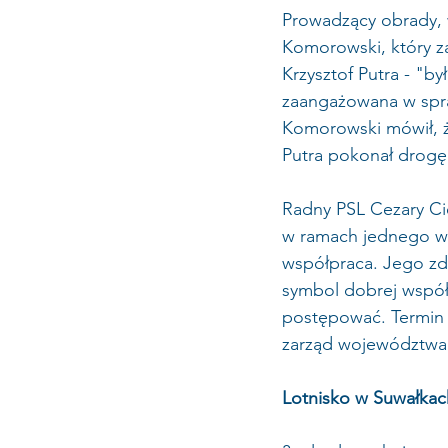
Prowadzący obrady,
Komorowski, który za
Krzysztof Putra - "b
zaangażowana w spra
Komorowski mówił, że
Putra pokonał drogę
Radny PSL Cezary Cie
w ramach jednego wsp
współpraca. Jego zda
symbol dobrej współ
postępować. Termin ur
zarząd województwa
Lotnisko w Suwałkac