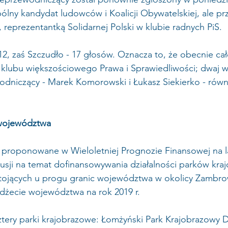
ólny kandydat ludowców i Koalicji Obywatelskiej, ale prz
 reprezentantką Solidarnej Polski w klubie radnych PiS.
12, zaś Szczudło - 17 głosów. Oznacza to, że obecnie ca
 klubu większościowego Prawa i Sprawiedliwości; dwaj w
dniczący - Marek Komorowski i Łukasz Siekierko - równi
województwa 
y proponowane w Wieloletniej Prognozie Finansowej na l
kusji na temat dofinansowywania działalności parków kra
stojących u progu granic województwa w okolicy Zambrowa
dżecie województwa na rok 2019 r.
tery parki krajobrazowe: Łomżyński Park Krajobrazowy D