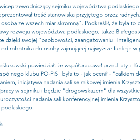
 wiceprzewodniczący sejmiku województwa podlaskiego
prezentował treść stanowiska przyjętego przez radnych,
ył osobą ze wszech miar skromną". Podkreślił, że była to 
wy rozwoju województwa podlaskiego, także Białegost
 dzięki swojej "osobowości, zaangażowaniu i inteligencj
 od robotnika do osoby zajmującej najwyższe funkcje w 
ślukowski powiedział, że współpracował przed laty z Kr
ólnego klubu PO-PiS i była to - jak ocenił - "całkiem d
niem, inicjatywa nadania sali sejmikowej imienia Krzyszto
pracy w sejmiku i będzie "drogowskazem" dla wszystkich
oczystości nadania sali konferencyjnej imienia Krzysztof
 podlaskiego.
h