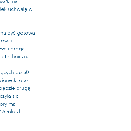
ałki na 
ałek uchwałę w 
 ma być gotowa 
rów i 
wa i droga 
a techniczna.
żących do 50 
ionetki oraz 
będzie drugą 
zyła się 
óry ma 
6 mln zł. 