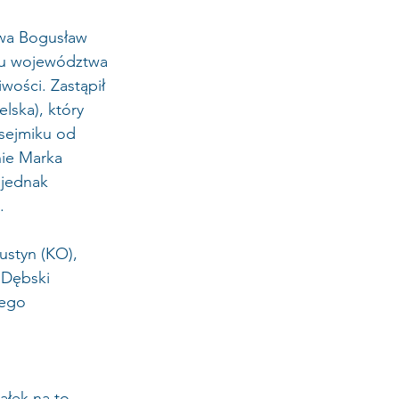
twa Bogusław 
ku województwa 
ości. Zastąpił 
lska), który 
sejmiku od 
ie Marka 
 jednak 
.
styn (KO), 
 Dębski 
wego 
łek na to 