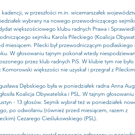
 kadencji, w przeszłości m.in. wicemarszałek wojewódz
niedziałek wybrany na nowego przewodniczącego sejmi
ydat większościowego klubu radnych Prawa i Sprawiedliw
dniczącego sejmiku Karola Pileckiego (Koalicja Obywate
ed miesiącem. Pilecki był przewodniczącym podlaskiego 
roku. W głosowaniu tajnym pokonał wtedy niespodziewan
szonego przez klub radnych PiS. W klubie tym nie było
 Komorowski większości nie uzyskał i przegrał z Pileckim
usława Dębskiego była w poniedziałek radna Anna Augu
głosiła Koalicja Obywatelska i PSL. W tajnym głosowaniu
ustyn - 13 głosów. Sejmik wybrał też w poniedziałek no
o, po odwołaniu (również przed miesiącem, razem z 
eckim) Cezarego Cieślukowskiego (PSL).
przewodniczący został ponownie zgłoszony w poniedzia