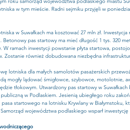
 tym roku samorząd województwa podlaskiego miastu Suw
niska w tym mieście. Radni sejmiku przyjęli w poniedzi
tniska w Suwałkach ma kosztować 27 mln zł. Inwestycja
. Betonowy pas startowy ma mieć długość 1 tys. 320 met
 W ramach inwestycji powstanie płyta startowa, postojo
. Zostanie również dobudowana niezbędna infrastruktur
owę lotniska dla małych samolotów pasażerskich przewo
ędą mogły lądować śmigłowce, szybowce, motolotnie, aw
ędzie tłokowym. Utwardzony pas startowy w Suwałkach 
 publiczną w Podlaskiem. Jesienią ubiegłego roku zakońc
sa startowego na lotnisku Krywlany w Białymstoku, kt
. Samorząd województwa podlaskiego wsparł inwestycję 1
wodniczącego