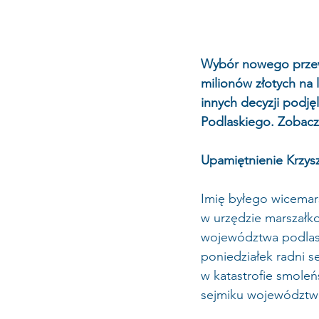
Wybór nowego przew
milionów złotych na l
innych decyzji podję
Podlaskiego. Zobacz
Upamiętnienie Krzysz
Imię byłego wicemars
w urzędzie marszałk
województwa podlaski
poniedziałek radni s
w katastrofie smoleń
sejmiku województwa