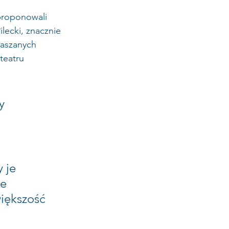
proponowali 
lecki, znacznie 
łaszanych 
teatru 
y 
 je 
e 
iększość 