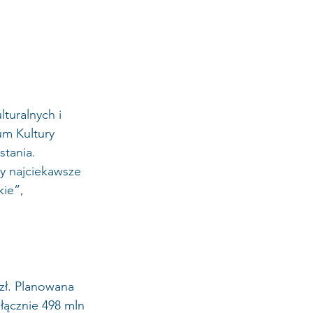
turalnych i 
um Kultury 
stania. 
zy najciekawsze 
ie”, 
zł. Planowana 
ącznie 498 mln 