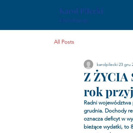
All Posts
karolpilecki
23 gru 
Z ŻYCIA 
rok przy
Radni województwa po
grudnia. Dochody reg
oznacza deficyt w wy
bieżące wydatki, to 