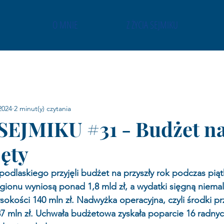
O MNIE
Z ŻYCIA SEJMIKU
2024
2 minut(y) czytania
SEJMIKU #31 - Budżet n
jęty
dlaskiego przyjęli budżet na przyszły rok podczas piątk
ionu wyniosą ponad 1,8 mld zł, a wydatki sięgną niemal 
sokości 140 mln zł. Nadwyżka operacyjna, czyli środki p
87 mln zł. Uchwała budżetowa zyskała poparcie 16 radnyc