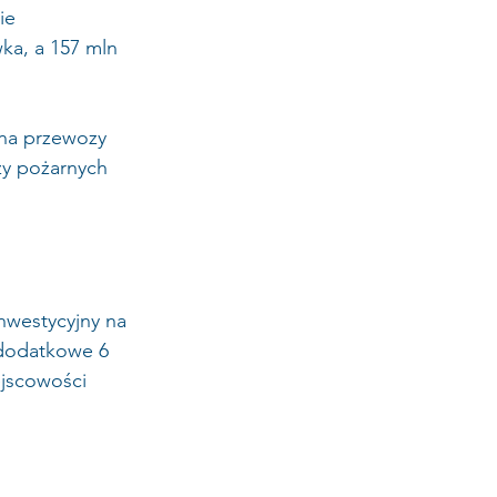
ie 
ka, a 157 mln 
 na przewozy 
ży pożarnych 
nwestycyjny na 
 dodatkowe 6 
jscowości 