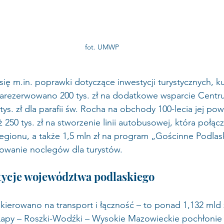
fot. UMWP
ię m.in. poprawki dotyczące inwestycji turystycznych, kul
 Zarezerwowano 200 tys. zł na dodatkowe wsparcie Centr
 tys. zł dla parafii św. Rocha na obchody 100-lecia jej pow
250 tys. zł na stworzenie linii autobusowej, która połąc
regionu, a także 1,5 mln zł na program „Gościnne Podlask
sowanie noclegów dla turystów.
ycje województwa podlaskiego
kierowano na transport i łączność – to ponad 1,132 mld 
Łapy – Roszki-Wodźki – Wysokie Mazowieckie pochłonie ł