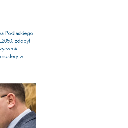
a Podlaskiego 
L2050, zdobył 
życzenia 
tmosfery w 