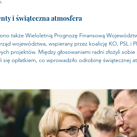
. 
nty i świąteczna atmosfera
lono także Wieloletnią Prognozę Finansową Województw
arząd województwa, wspierany przez koalicję KO, PSL i P
ych projektów. Między głosowaniami radni złożyli sobie 
ili się opłatkiem, co wprowadziło odrobinę świątecznej a