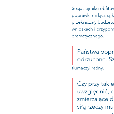
Sesja sejmiku obfito
poprawki na łączną kw
przekraczały budżeto
wnioskach i przypomn
dramatycznego.
Państwa popra
odrzucone. Sz
tłumaczył radny. 
Czy przy taki
uwzględnić, c
zmierzające d
siłą rzeczy mu