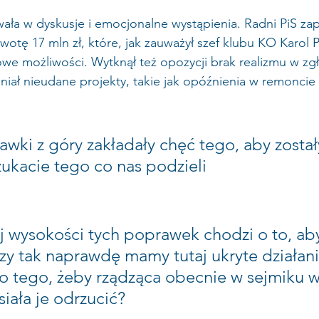
wała w dyskusje i emocjonalne wystąpienia. Radni PiS za
otę 17 mln zł, które, jak zauważył szef klubu KO Karol Pi
we możliwości. Wytknął też opozycji brak realizmu w zg
iał nieudane projekty, takie jak opóźnienia w remoncie 
wki z góry zakładały chęć tego, aby został
ukacie tego co nas podzieli
ej wysokości tych poprawek chodzi o to, aby
zy tak naprawdę mamy tutaj ukryte działani
o tego, żeby rządząca obecnie w sejmiku w
siała je odrzucić?